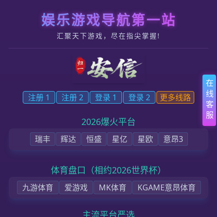
跳转到内容
安信 - 会员注册中心 | 登录综合游戏平台
首页
公司简介
新闻简报
应用指南
联络我们