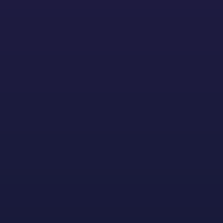
在线教育
提供远程学习平台，打破地域限制